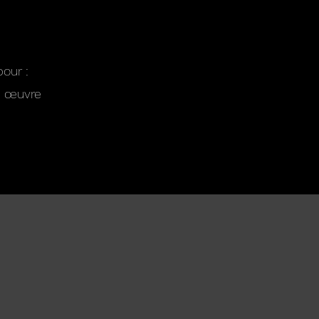
our :
e œuvre