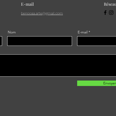
E-mail
Réseau
benooaa.arte@gmail.com
Nom
E-mail
Envoyer