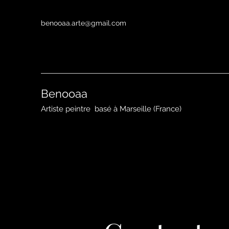
benooaa.arte@gmail.com
Benooaa
Artiste peintre
basé à Marseille (France)