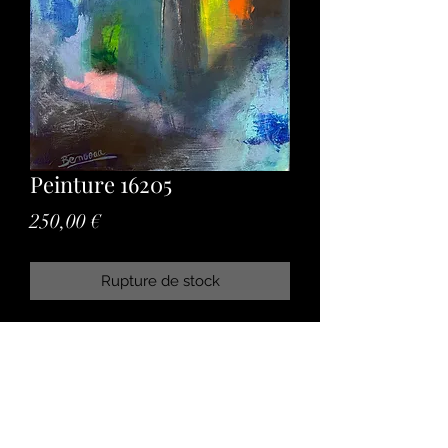
Peinture 16205
Prix
250,00 €
Rupture de stock
Acrylic painting on canvas on
wooden châssis without frame.
Peinture acrylic sur toile sur châssis
en bois sans cadre.
Dimension 36cm x 48cm x 2cm