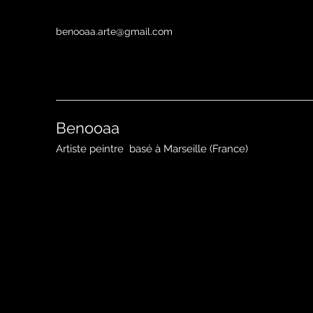
benooaa.arte@gmail.com
Benooaa
Artiste peintre
basé à Marseille (France)