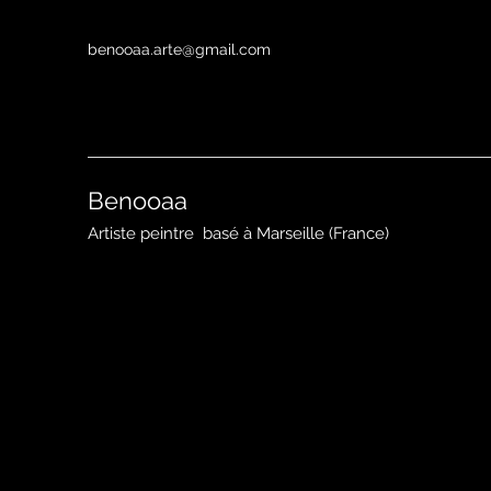
benooaa.arte@gmail.com
Benooaa
Artiste peintre
basé à Marseille (France)