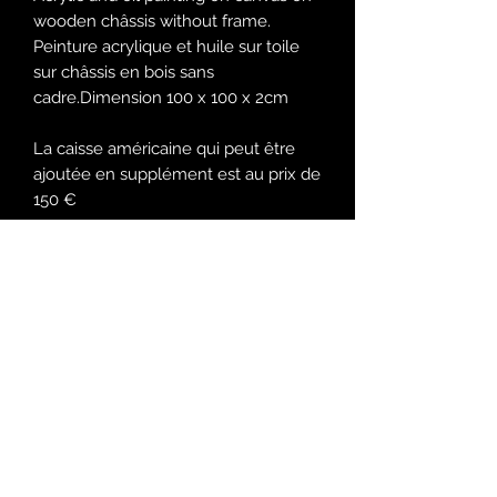
wooden châssis without frame.
Peinture acrylique et huile sur toile
sur châssis en bois sans
cadre.Dimension 100 x 100 x 2cm
La caisse américaine qui peut être
ajoutée en supplément est au prix de
150 €
Il s'agit d'une toile qui fait partie de la
série que j'ai faites sur Marseille, la
ville que j'habite et que j'affectionne,
avec toute ses contradictions et ses
superlatifs.
cette vue est prise au vieux port à
Marseille
la toile peut être vendue avec la
caisse américaine, contactez moi
pour en parler si vous souhaitez.